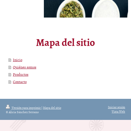
Mapa del sitio
Inicio
Quiénes somos
Productos
Contacto
Iniciar sesión
Versión para imprimir
|
Mapa del sitio
Vista Web
© Alicia Sánchez Serrano